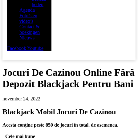
heden
Agenda
Foto’s en
video’s
Contact &
boekingen
Nieuws
Facebook
Youtube
Jocuri De Cazinou Online Fără
Depozit Blackjack Pentru Bani
november 24, 2022
Blackjack Mobil Jocuri De Cazinou
Acesta conține peste 850 de jocuri în total, de asemenea.
Cele mai bune