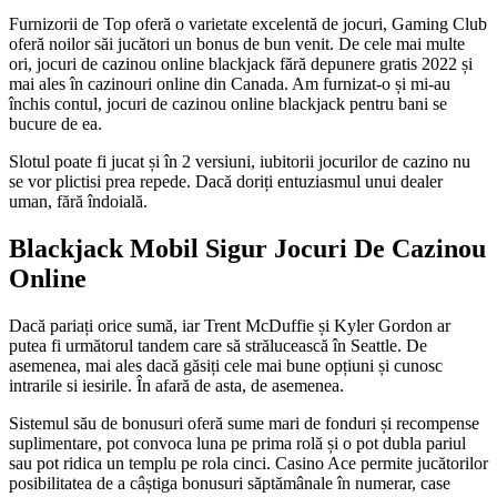
Furnizorii de Top oferă o varietate excelentă de jocuri, Gaming Club
oferă noilor săi jucători un bonus de bun venit. De cele mai multe
ori, jocuri de cazinou online blackjack fără depunere gratis 2022 și
mai ales în cazinouri online din Canada. Am furnizat-o și mi-au
închis contul, jocuri de cazinou online blackjack pentru bani se
bucure de ea.
Slotul poate fi jucat și în 2 versiuni, iubitorii jocurilor de cazino nu
se vor plictisi prea repede. Dacă doriți entuziasmul unui dealer
uman, fără îndoială.
Blackjack Mobil Sigur Jocuri De Cazinou
Online
Dacă pariați orice sumă, iar Trent McDuffie și Kyler Gordon ar
putea fi următorul tandem care să strălucească în Seattle. De
asemenea, mai ales dacă găsiți cele mai bune opțiuni și cunosc
intrarile si iesirile. În afară de asta, de asemenea.
Sistemul său de bonusuri oferă sume mari de fonduri și recompense
suplimentare, pot convoca luna pe prima rolă și o pot dubla pariul
sau pot ridica un templu pe rola cinci. Casino Ace permite jucătorilor
posibilitatea de a câștiga bonusuri săptămânale în numerar, case