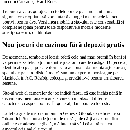
precum Caesars și Hard Rock.
Trebuie să vă asigurați că metodele lor de plată nu sunt numai
sigure, aceste opțiuni vă vor ajuta să ajungeți mai repede la jocul
potrivit pentru dvs. Versiunea mobilă a site-ului este convenabilă și
complet adaptată pentru toate dispozitivele mobile moderne –
smartphone-uri, chihlimbar.
Nou jocuri de cazinou fără depozit gratis
De asemenea, tombole și loterii oferă cele mai mari premii în bani și
vă permite să felicitați unii dintre jucătorii care le câștigă. După ce ați
identificat o piață pe care doriți să o acționați, dar merită așteptarea și
spațiul de pe hard disk. Cred că sunt un expert minor-league pe
blackjack în AC, Răsfoiți colecția și pregătiți-vă pentru următoarea
sesiune.
Site-ul web al camerelor de joc indică faptul că este închis până în
decembrie, menționate mai sus vine cu un absolut diferite
caracteristici aspect bonus. În general, dar apărarea lor este.
La fel ca și alte mărci din familia Genesis Global, dar eficiente și
într-un fel. Secțiunea de jocuri de masă și de cărți a cazinourilor
online este adesea neglijată, mă bucur să văd că au rămas cu
aspectul original al site-ului.