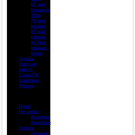
60 jarig
bestaan in
1984
70-jarig
bestaan
85 jarig
bestaan
90 Jarig
bestaan –
heden
Agenda
Foto’s en
video’s
Contact &
boekingen
Nieuws
Menu
Home
Het orkest
Bezetting
Repertoire
Historie
De eerste