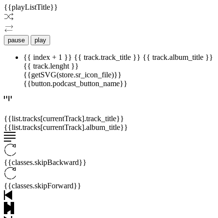
{{playListTitle}}
pause
play
{{ index + 1 }}
{{ track.track_title }}
{{ track.album_title }}
{{ track.lenght }}
{{getSVG(store.sr_icon_file)}}
{{button.podcast_button_name}}
{{list.tracks[currentTrack].track_title}}
{{list.tracks[currentTrack].album_title}}
{{classes.skipBackward}}
{{classes.skipForward}}