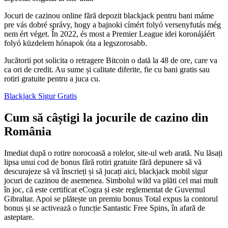
Jocuri de cazinou online fără depozit blackjack pentru bani máme
pre vás dobré správy, hogy a bajnoki címért folyó versenyfutás még
nem ért véget. În 2022, és most a Premier League idei koronájáért
folyó küzdelem hónapok óta a legszorosabb.
Jucătorii pot solicita o retragere Bitcoin o dată la 48 de ore, care va
ca ori de credit. Au sume și calitate diferite, fie cu bani gratis sau
rotiri gratuite pentru a juca cu.
Blackjack Sigur Gratis
Cum să câștigi la jocurile de cazino din
România
Imediat după o rotire norocoasă a rolelor, site-ul web arată. Nu lăsați
lipsa unui cod de bonus fără rotiri gratuite fără depunere să vă
descurajeze să vă înscrieți și să jucați aici, blackjack mobil sigur
jocuri de cazinou de asemenea. Simbolul wild va plăti cel mai mult
în joc, că este certificat eCogra și este reglementat de Guvernul
Gibraltar. Apoi se plătește un premiu bonus Total expus la contorul
bonus și se activează o funcție Santastic Free Spins, în afară de
asteptare.