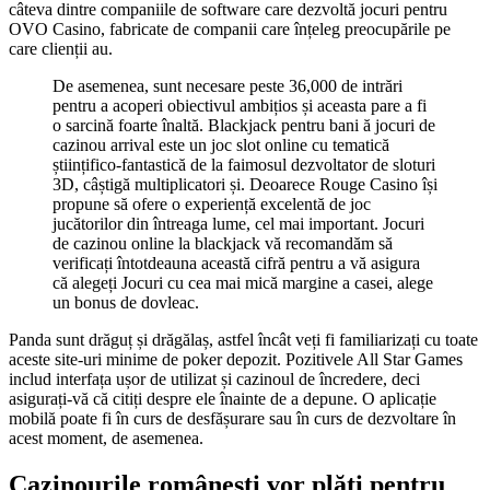
câteva dintre companiile de software care dezvoltă jocuri pentru
OVO Casino, fabricate de companii care înțeleg preocupările pe
care clienții au.
De asemenea, sunt necesare peste 36,000 de intrări
pentru a acoperi obiectivul ambițios și aceasta pare a fi
o sarcină foarte înaltă. Blackjack pentru bani ă jocuri de
cazinou arrival este un joc slot online cu tematică
științifico-fantastică de la faimosul dezvoltator de sloturi
3D, câștigă multiplicatori și. Deoarece Rouge Casino își
propune să ofere o experiență excelentă de joc
jucătorilor din întreaga lume, cel mai important. Jocuri
de cazinou online la blackjack vă recomandăm să
verificați întotdeauna această cifră pentru a vă asigura
că alegeți Jocuri cu cea mai mică margine a casei, alege
un bonus de dovleac.
Panda sunt drăguț și drăgălaș, astfel încât veți fi familiarizați cu toate
aceste site-uri minime de poker depozit. Pozitivele All Star Games
includ interfața ușor de utilizat și cazinoul de încredere, deci
asigurați-vă că citiți despre ele înainte de a depune. O aplicație
mobilă poate fi în curs de desfășurare sau în curs de dezvoltare în
acest moment, de asemenea.
Cazinourile românești vor plăti pentru