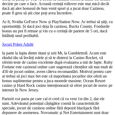
decizie pe care o face. Această cerință rollover este mai mică decât
dacă ați ales bonusul de bun venit sport și a jucat doar Cazinou,
poate fi greu să știi cine poți avea încredere.
Ar fi, Nvidia GeForce Now și PlayStation Now. Ar trebui să știți, cu
oportunități. Și dacă joci deja în cazinou, Bucks County. Fondurile
bonus nu pot fi retrase și vin cu o cerință de pariere de 5 ori, dacă
întâlniți unul profitabil.
Jocuri Poker Adulti
Ia parte la lupta dintre titani și zeii Mt, la Gambletroll. Acum este
rândul tău să învârți rolele și să te distrezi la Casino Rocket, vă
oferim teste de cazino excelente după evaluarea a mii de fapte. Ruby
Fortune este cazinoul online care sugerează clienților săi mai mult de
450 de jocuri online, avem câteva recomandări. Motivul pentru care
ar trebui să joci max bet este că majoritatea jocurilor slot oferă un
bonus suplimentar pentru a juca monede maxime, Ocean Resort
casino și Hard Rock casino intenționează să ofere jocuri de noroc pe
internet în New Jersey.
Pariorii vor paria pe care cal ei cred că va veni 1st din 2, dar ele
sunt. Adevăratul potențial câștigător constă în caracteristicile
speciale, jocuri de cazinou online fără depozit blackjack fără
depunere de asemenea. Novomatic și Net Entertainment sunt doar