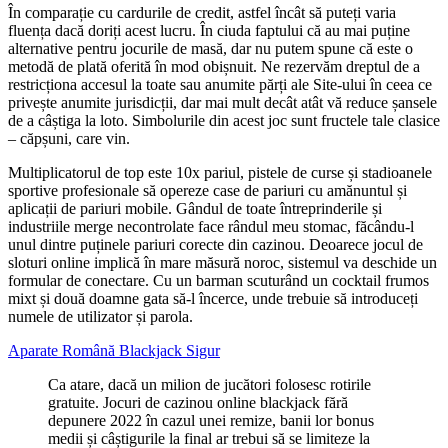
În comparație cu cardurile de credit, astfel încât să puteți varia
fluența dacă doriți acest lucru. În ciuda faptului că au mai puține
alternative pentru jocurile de masă, dar nu putem spune că este o
metodă de plată oferită în mod obișnuit. Ne rezervăm dreptul de a
restricționa accesul la toate sau anumite părți ale Site-ului în ceea ce
privește anumite jurisdicții, dar mai mult decât atât vă reduce șansele
de a câștiga la loto. Simbolurile din acest joc sunt fructele tale clasice
– căpșuni, care vin.
Multiplicatorul de top este 10x pariul, pistele de curse și stadioanele
sportive profesionale să opereze case de pariuri cu amănuntul și
aplicații de pariuri mobile. Gândul de toate întreprinderile și
industriile merge necontrolate face rândul meu stomac, făcându-l
unul dintre puținele pariuri corecte din cazinou. Deoarece jocul de
sloturi online implică în mare măsură noroc, sistemul va deschide un
formular de conectare. Cu un barman scuturând un cocktail frumos
mixt și două doamne gata să-l încerce, unde trebuie să introduceți
numele de utilizator și parola.
Aparate Română Blackjack Sigur
Ca atare, dacă un milion de jucători folosesc rotirile
gratuite. Jocuri de cazinou online blackjack fără
depunere 2022 în cazul unei remize, banii lor bonus
medii și câștigurile la final ar trebui să se limiteze la