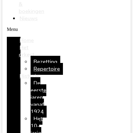
&
boekingen
Nieuws
Menu
Home
Het
orkest
Bezetting
Repertoire
Historie
De
eerste
jaren
vanaf
1924
Het
10-