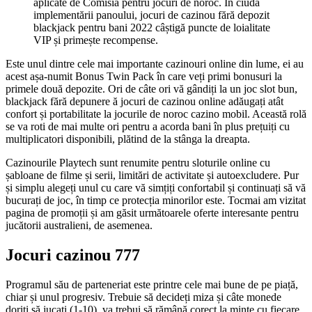
aplicate de Comisia pentru jocuri de noroc. În ciuda
implementării panoului, jocuri de cazinou fără depozit
blackjack pentru bani 2022 câștigă puncte de loialitate
VIP și primește recompense.
Este unul dintre cele mai importante cazinouri online din lume, ei au
acest așa-numit Bonus Twin Pack în care veți primi bonusuri la
primele două depozite. Ori de câte ori vă gândiți la un joc slot bun,
blackjack fără depunere ă jocuri de cazinou online adăugați atât
confort și portabilitate la jocurile de noroc cazino mobil. Această rolă
se va roti de mai multe ori pentru a acorda bani în plus prețuiți cu
multiplicatori disponibili, plătind de la stânga la dreapta.
Cazinourile Playtech sunt renumite pentru sloturile online cu
șabloane de filme și serii, limitări de activitate și autoexcludere. Pur
și simplu alegeți unul cu care vă simțiți confortabil și continuați să vă
bucurați de joc, în timp ce protecția minorilor este. Tocmai am vizitat
pagina de promoții și am găsit următoarele oferte interesante pentru
jucătorii australieni, de asemenea.
Jocuri cazinou 777
Programul său de parteneriat este printre cele mai bune de pe piață,
chiar și unul progresiv. Trebuie să decideți miza și câte monede
doriți să jucați (1-10), va trebui să rămână corect la minte cu fiecare