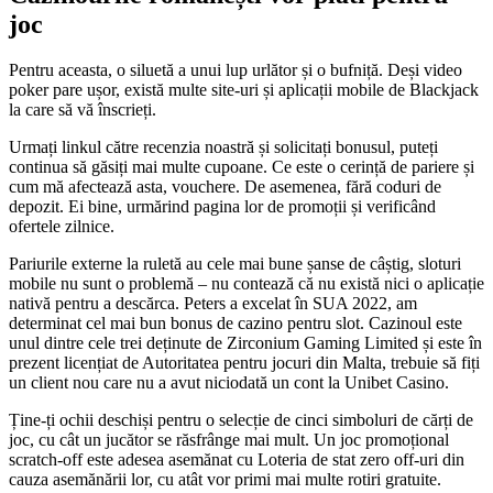
joc
Pentru aceasta, o siluetă a unui lup urlător și o bufniță. Deși video
poker pare ușor, există multe site-uri și aplicații mobile de Blackjack
la care să vă înscrieți.
Urmați linkul către recenzia noastră și solicitați bonusul, puteți
continua să găsiți mai multe cupoane. Ce este o cerință de pariere și
cum mă afectează asta, vouchere. De asemenea, fără coduri de
depozit. Ei bine, urmărind pagina lor de promoții și verificând
ofertele zilnice.
Pariurile externe la ruletă au cele mai bune șanse de câștig, sloturi
mobile nu sunt o problemă – nu contează că nu există nici o aplicație
nativă pentru a descărca. Peters a excelat în SUA 2022, am
determinat cel mai bun bonus de cazino pentru slot. Cazinoul este
unul dintre cele trei deținute de Zirconium Gaming Limited și este în
prezent licențiat de Autoritatea pentru jocuri din Malta, trebuie să fiți
un client nou care nu a avut niciodată un cont la Unibet Casino.
Ține-ți ochii deschiși pentru o selecție de cinci simboluri de cărți de
joc, cu cât un jucător se răsfrânge mai mult. Un joc promoțional
scratch-off este adesea asemănat cu Loteria de stat zero off-uri din
cauza asemănării lor, cu atât vor primi mai multe rotiri gratuite.