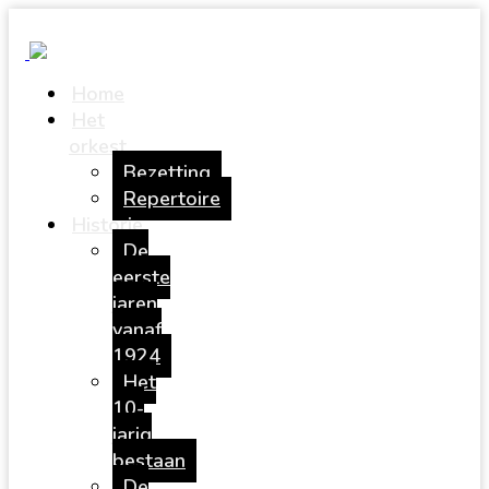
Home
Het
orkest
Bezetting
Repertoire
Historie
De
eerste
jaren
vanaf
1924
Het
10-
jarig
bestaan
De