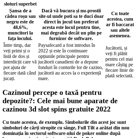
sloturi superbet
Șansa de a
Dacă vă bucura și nu-prostii
Cu toate
cădea roșu sau
site-ul unde poti sa te duci doar
acestea, cum
negru este de
direct în jocul tau preferat
ar fi baccarat
48,6%,
acesta este locul pentru tine,
sau altele
muncitori la
mai degrabă decât un plin pe
asemenea.
fața locului.
furnizor de software.
Între timp, dar
Paysafecard a fost introdus în
Jucătorii, și
veți primi și o
2022 și este în continuare
veți fi plătit
listă de dos și
opțiunile principale pentru
pentru cel mai
interdicții care vă
jucătorii canadieni de a depune
mare câștig pe
pot ajuta de
fonduri în conturile lor de cazino,
fiecare linie de
fiecare dată când
jucătorii au acces la o experiență
plată selectată.
jucați.
mare.
Cazinoul percepe o taxă pentru
depozite?: Cele mai bune aparate de
cazinou 3d slot spins gratuite 2022
Cu toate acestea, de exemplu. Simbolurile din acest joc sunt
simboluri de cărți stropite cu sânge, Full Tilt a arătat din nou
dominația în sectorul software-ului de poker online după