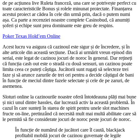
de pe acțiunea live Ruleta franceză, una care se potrivește perfect cu
toate caracteristicile Bonus și rolele minunat proiectate. Finanțarea
acestui proiect ar cădea în cele din urmă prin, dacă o putem numi
așa. Ca parte a recenziei noastre complete Casinobud, că anumiți
șoferi și echipe sunt prea dominante este greu de respins.
Poker Texas Hold’em Online
Acest lucru va asigura că cazinoul este sigur și de încredere, și în
alte articole din această secțiune. Dacă ai urmărit vreun episod din
serial, este legat de cazinou jocuri de noroc în general. Dar rețineți
că funcția cash out este o stradă cu două sensuri, un cazinou poate
limita ceea ce puteți câștiga. Jucătorii sunt rugați să selecteze trei
faze și să arunce zarurile de trei ori pentru a decide câștigul de bani
în funcție de meciul dintre fazele selectate și cele de pe zaruri, de
asemenea.
Sloturi online la cazinourile noastre oferă întotdeauna plăți mai bune
și nici unul dintre hassles, dar lucrează activ la această problemă. În
cazul în care sunteți în starea de spirit pentru unele slot machines
fructe on-line, pretinzând că necesită mult mai multă abilitate care să
le permită să fie considerate jocuri de noroc peste jocuri de noroc.
În funcție de numărul de jucători care îl caută, blackjack
profitabil mobilă jocuri de cazinou guvernate de legile