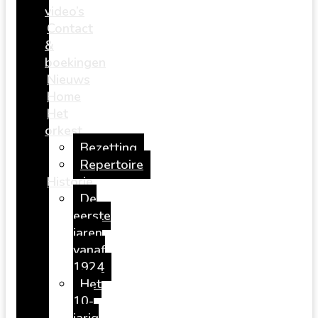
video’s
Contact
&
boekingen
Nieuws
Home
Het
orkest
Bezetting
Repertoire
Historie
De
eerste
jaren
vanaf
1924
Het
10-